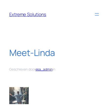
Ga
naar
Extreme Solutions
de
inhoud
Meet-Linda
Geschreven door
esa_admin
in